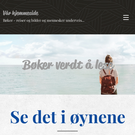
Vår hjemmeside
Bøker - reiser og bilder og mennesker underveis...
Bøker verdt å lese
Se det i øynene