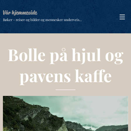
Vår hjemmeside
Bøker - reiser og bilder og mennesker underveis...
Bolle på hjul og
pavens kaffe