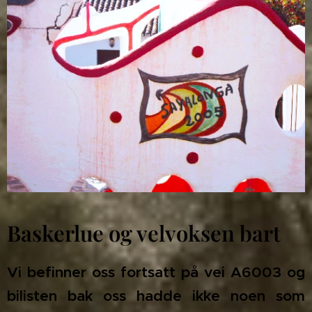
Baskerlue og velvoksen bart
Vi befinner oss fortsatt på vei A6003 og
bilisten bak oss hadde ikke noen som