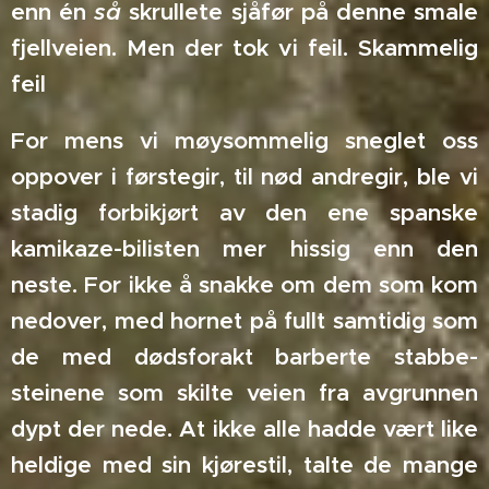
enn én
så
skrullete sjåfør på denne smale
fjellveien. Men der tok vi feil. Skammelig
feil
For mens vi møysommelig sneglet oss
oppover i førstegir, til nød andregir, ble vi
stadig forbikjørt av den ene spanske
kamikaze-bilisten mer hissig enn den
neste. For ikke å snakke om dem som kom
nedover, med hornet på fullt samtidig som
de med dødsforakt barberte stabbe-
steinene som skilte veien fra avgrunnen
dypt der nede. At ikke alle hadde vært like
heldige med sin kjørestil, talte de mange