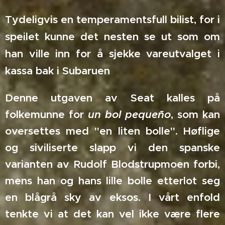
Tydeligvis en temperamentsfull bilist, for i
speilet kunne det nesten se ut som om
han ville inn for å sjekke vareutvalget i
kassa bak i Subaruen
Denne utgaven av Seat kalles på
folkemunne for
un bol pequeño
, som kan
oversettes med "en liten bolle". Høflige
og siviliserte slapp vi den spanske
varianten av Rudolf Blodstrupmoen forbi,
mens han og hans lille bolle etterlot seg
en blågrå sky av eksos. I vårt enfold
tenkte vi at det kan vel ikke være flere