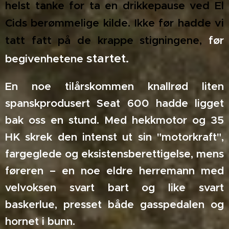
helst tanke for ta en drikkepause ved El
Cids berømmelige kilde. Ikke før hadde vi
tatt fatt på de krappe stigningene,
før
startet.
begivenhetene
En noe tilårskommen knallrød liten
spanskprodusert Seat 600 hadde ligget
bak oss en stund. Med hekkmotor og 35
HK skrek den intenst ut sin "motorkraft",
fargeglede og eksistensberettigelse, mens
føreren – en noe eldre herremann med
velvoksen svart bart og like svart
baskerlue, presset både gasspedalen og
hornet i bunn.