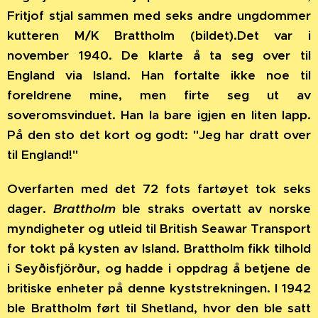
Fritjof stjal sammen med seks andre ungdommer
kutteren M/K Brattholm (bildet).Det var i
november 1940. De klarte å ta seg over til
England via Island. Han fortalte ikke noe til
foreldrene mine, men firte seg ut av
soveromsvinduet. Han la bare igjen en liten lapp.
På den sto det kort og godt: "Jeg har dratt over
til England!"
Overfarten med det 72 fots fartøyet tok seks
dager.
Brattholm
ble straks overtatt av norske
myndigheter og utleid til British Seawar Transport
for tokt på kysten av Island. Brattholm fikk tilhold
i Seyðisfjörður, og hadde i oppdrag å betjene de
britiske enheter på denne kyststrekningen. I 1942
ble Brattholm ført til Shetland, hvor den ble satt