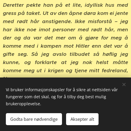
Deretter pekte han på et lite, idyllisk hus med
gress på taket. Ut av den åpne døra kom ei jente
med rødt hår anstigende. Ikke misforstå – jeg
har ikke noe imot personer med rødt hår, men
der og da var det mer om å gjøre for meg å
komme med i kampen mot Hitler enn det var å
gifte seg. Så jeg avslo tilbudet så høflig jeg
kunne, og forklarte at jeg nok helst måtte
komme meg ut i krigen og tjene mitt fedreland,
Norge.
Heldigvis kom bussen og hentet oss for transport
Vi bruker informasjonskapsler for å sikre at nettsiden vår
til London. Her tok britiske myndigheter imot
fungerer som det skal, og for å tilby deg best mulig
oss, og vi måtte innom Patriotic School til avhør
brukeropplevelse.
og sikkerhetsklarering. Samtidig ønsket de å få
Godta bare nødvendige
Aksepter alt
så mye informasjon som mulig, før de plasserte
oss på det hotellet som de norske Nortraship-