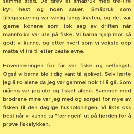
samme sted. De drev et småbruk med tre-fire
kyr, hest og noen sauer. Småbruk som
tilleggsnæring var vanlig langs kysten, og det var
gjerne konene som tok seg av driften når
mannfolka var ute på fiske. Vi barna hjalp mor så
godt vi kunne, og etter hvert som vi vokste opp
måtte vi trå til etter beste evne.
Hovednæringen for far var fiske og selfangst.
Også vi barna ble tidlig vant til sjølivet. Selv lærte
jeg å ro alene da jeg var gammel nok til å gå. Som
niåring var jeg ute og fisket alene. Sammen med
brødrene mine var jeg med og sørget for mye av
fisken til den daglige husholdningen. Vi likte oss
best når vi kunne ta "færingen" ut på fjorden for å
prøve fiskelykken.