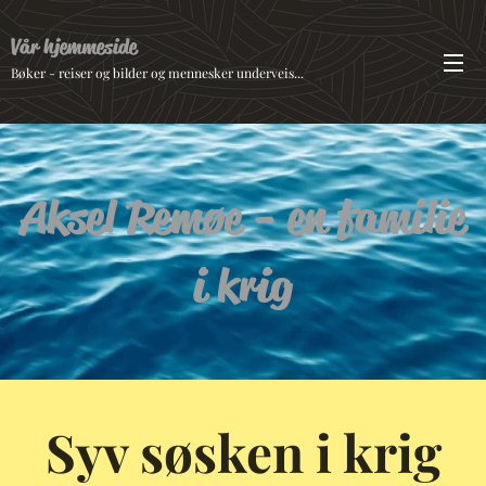
Vår hjemmeside
Bøker - reiser og bilder og mennesker underveis...
Aksel Remøe - en familie
i krig
Syv søsken i krig