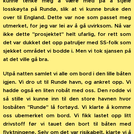
kunne tenke meg å være med på å stjele
losskøyta på Rundø, slik at vi kunne bruke den
over til England. Dette var noe som passet meg
utmerket, for jeg var lei av å gå uvirksom. Nå var
ikke dette "prosjektet" helt ufarlig, for rett som
det var dukket det opp patruljer med SS-folk som
sjekket området vi bodde i. Men vi tok sjansen på
at det ville gå bra.
Utpå natten samlet vi alle om bord i den lille båten
igjen. Vi dro ut til Runde havn, og ankret opp. Vi
hadde også en liten robåt med oss. Den rodde vi
så stille vi kunne inn til den store havnen hvor
losbåten "Runde" lå fortøyd. Vi klarte å komme
oss ubemerket om bord. Vi fikk lastet opp litt
drivstoff før vi tauet den bort til båten med
flyktningene. Selv om det var risikabelt, klarte vi å