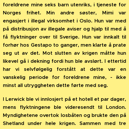
foreldrene mine seks barn utenriks, i tjeneste for
Norges frihet. Min andre søster, Mimi var
engasjert i illegal virksomhet i Oslo. Hun var med
på distribusjon av illegale aviser og hjalp til med å
få flyktninger over til Sverige. Hun var innkalt til
forhør hos Gestapo to ganger, men klarte å prate
seg ut av det. Mot slutten av krigen måtte hun
likevel gå i dekning fordi hun ble avslørt. I ettertid
har vi selvfølgelig forstått at dette var en
vanskelig periode for foreldrene mine, - ikke
minst all utryggheten dette førte med seg.
I Lerwick ble vi innlosjert på et hotell et par dager,
mens flyktningene ble videresendt til London.
Myndighetene overtok losbåten og brukte den på
Shetland under hele krigen. Sammen med tre