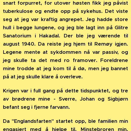
snart forpurret, for utover høsten fikk jeg påvist
tuberkulose og endte opp på sykehus. Det viste
seg at jeg var kraftig angrepet. Jeg hadde store
hull i begge lungene, og jeg ble lagt inn på Glitre
Sanatorium i Hakadal. Der ble jeg værende til
august 1940. Da reiste jeg hjem til Remøy igjen.
Legene mente at sykdommen nå var passiv, og
jeg skulle ta det med ro framover. Foreldrene
mine trodde at jeg kom til å dø, men jeg bannet
på at jeg skulle klare å overleve.
Krigen var i full gang på dette tidspunktet, og tre
av brødrene mine - Sverre, Johan og Sigbjørn
befant seg i fjerne farvann.
Da "Englandsfarten" startet opp, ble familien min
engasjert med å hjelpe til. Minstebroren min,