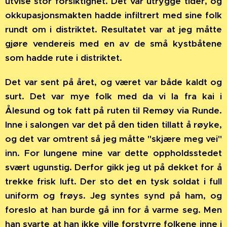
utvise stor forsiktighet. Det var utrygge tider, og
okkupasjonsmakten hadde infiltrert med sine folk
rundt om i distriktet. Resultatet var at jeg måtte
gjøre vendereis med en av de små kystbåtene
som hadde rute i distriktet.
Det var sent på året, og været var både kaldt og
surt. Det var mye folk med da vi la fra kai i
Ålesund og tok fatt på ruten til Remøy via Runde.
Inne i salongen var det på den tiden tillatt å røyke,
og det var omtrent så jeg måtte "skjære meg vei"
inn. For lungene mine var dette oppholdsstedet
svært ugunstig. Derfor gikk jeg ut på dekket for å
trekke frisk luft. Der sto det en tysk soldat i full
uniform og frøys. Jeg syntes synd på ham, og
foreslo at han burde gå inn for å varme seg. Men
han svarte at han ikke ville forstyrre folkene inne i