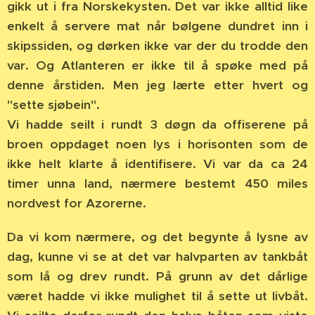
gikk ut i fra Norskekysten. Det var ikke alltid like
enkelt å servere mat når bølgene dundret inn i
skipssiden, og dørken ikke var der du trodde den
var. Og Atlanteren er ikke til å spøke med på
denne årstiden. Men jeg lærte etter hvert og
"sette sjøbein".
Vi hadde seilt i rundt 3 døgn da offiserene på
broen oppdaget noen lys i horisonten som de
ikke helt klarte å identifisere. Vi var da ca 24
timer unna land, nærmere bestemt 450 miles
nordvest for Azorerne.
Da vi kom nærmere, og det begynte å lysne av
dag, kunne vi se at det var halvparten av tankbåt
som lå og drev rundt. På grunn av det dårlige
været hadde vi ikke mulighet til å sette ut livbåt.