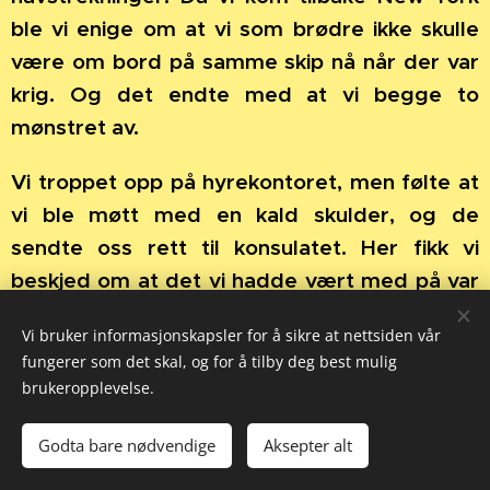
ble vi enige om at vi som brødre ikke skulle
være om bord på samme skip nå når der var
krig. Og det endte med at vi begge to
mønstret av.
Vi troppet opp på hyrekontoret, men følte at
vi ble møtt med en kald skulder, og de
sendte oss rett til konsulatet. Her fikk vi
beskjed om at det vi hadde vært med på var
ulovlig. Vi skulle kun mønstre om bord på
Vi bruker informasjonskapsler for å sikre at nettsiden vår
norskregistrerte skip. Siden vi kom selv og
fungerer som det skal, og for å tilby deg best mulig
fortalte hva vi hadde vært med på, lot de
brukeropplevelse.
nåde gå for rett, og vi kunne allikevel få velge
oss nye båter vi ville mønstre på.
Godta bare nødvendige
Aksepter alt