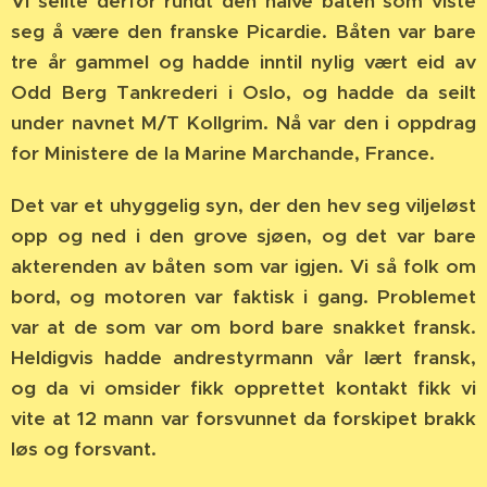
Vi seilte derfor rundt den halve båten som viste
seg å være den franske Picardie. Båten var bare
tre år gammel og hadde inntil nylig vært eid av
Odd Berg Tankrederi i Oslo, og hadde da seilt
under navnet M/T Kollgrim. Nå var den i oppdrag
for Ministere de la Marine Marchande, France.
Det var et uhyggelig syn, der den hev seg viljeløst
opp og ned i den grove sjøen, og det var bare
akterenden av båten som var igjen. Vi så folk om
bord, og motoren var faktisk i gang. Problemet
var at de som var om bord bare snakket fransk.
Heldigvis hadde andrestyrmann vår lært fransk,
og da vi omsider fikk opprettet kontakt fikk vi
vite at 12 mann var forsvunnet da forskipet brakk
løs og forsvant.