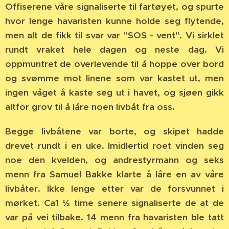
Offiserene våre signaliserte til fartøyet, og spurte
hvor lenge havaristen kunne holde seg flytende,
men alt de fikk til svar var "SOS - vent". Vi sirklet
rundt vraket hele dagen og neste dag. Vi
oppmuntret de overlevende til å hoppe over bord
og svømme mot linene som var kastet ut, men
ingen våget å kaste seg ut i havet, og sjøen gikk
altfor grov til å låre noen livbåt fra oss.
Begge livbåtene var borte, og skipet hadde
drevet rundt i en uke. Imidlertid roet vinden seg
noe den kvelden, og andrestyrmann og seks
menn fra Samuel Bakke klarte å låre en av våre
livbåter. Ikke lenge etter var de forsvunnet i
mørket. Ca1 ½ time senere signaliserte de at de
var på vei tilbake. 14 menn fra havaristen ble tatt