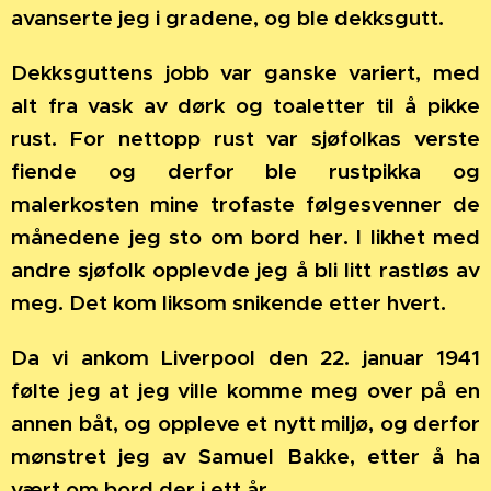
avanserte jeg i gradene, og ble dekksgutt.
Dekksguttens jobb var ganske variert, med
alt fra vask av dørk og toaletter til å pikke
rust. For nettopp rust var sjøfolkas verste
fiende og derfor ble rustpikka og
malerkosten mine trofaste følgesvenner de
månedene jeg sto om bord her. I likhet med
andre sjøfolk opplevde jeg å bli litt rastløs av
meg. Det kom liksom snikende etter hvert.
Da vi ankom Liverpool den 22. januar 1941
følte jeg at jeg ville komme meg over på en
annen båt, og oppleve et nytt miljø, og derfor
mønstret jeg av Samuel Bakke, etter å ha
vært om bord der i ett år.