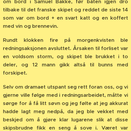
om bord i Samuel Bakke, før båten igjen dro
tilbake til det franske skipet og reddet de siste 14
som var om bord + en svart katt og en koffert
med vin og brennevin.
Rundt klokken fire på morgenkvisten ble
redningsaksjonen avsluttet. Årsaken til forliset var
en voldsom storm, og skipet ble brukket i to
deler, og 12 mann gikk altså til bunns med
forskipet.
Selv om dramaet utspant seg rett foran oss, og vi
gjerne ville følge med i redningsarbeidet, måtte vi
sørge for å få litt søvn og jeg følte at jeg akkurat
hadde lagt meg nedpå, da jeg ble vekket med
beskjed om å gjøre klar lugarene slik at disse
skipsbrudne fikk en seng å sove i. Været var