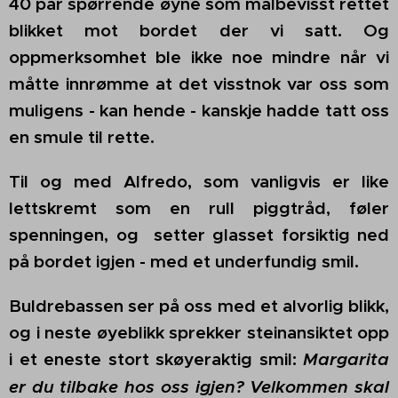
40 par spørrende øyne som
målbevisst
rettet
blikket mot bordet der vi satt. Og
oppmerksomhet ble ikke noe mindre når vi
måtte innrømme at det visstnok var oss som
muligens - kan hende - kanskje hadde tatt oss
en smule til rette.
Til og med Alfredo, som vanligvis er like
lettskremt som en rull piggtråd, føler
spenningen, og setter glasset forsiktig ned
på bordet igjen - med et underfundig smil.
Buldrebassen
ser på oss med et alvorlig blikk,
og i neste øyeblikk sprekker steinansiktet opp
i et eneste stort skøyeraktig smil:
Margarita
er du tilbake hos oss igjen? Velkommen skal