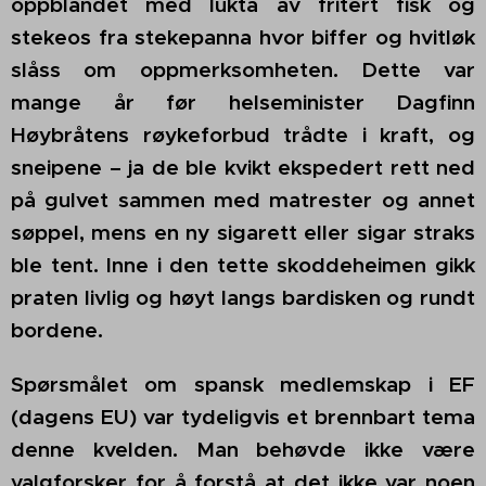
oppblandet med lukta av fritert fisk og
stekeos fra stekepanna hvor biffer og hvitløk
slåss om oppmerksomheten. Dette var
mange år før helseminister Dagfinn
Høybråtens røykeforbud trådte i kraft, og
sneipene – ja de ble kvikt ekspedert rett ned
på gulvet sammen med matrester og annet
søppel, mens en ny sigarett eller sigar straks
ble tent. Inne i den tette skoddeheimen gikk
praten livlig og høyt langs bardisken og rundt
bordene.
Spørsmålet om spansk medlemskap i EF
(dagens EU) var tydeligvis et brennbart tema
denne kvelden. Man behøvde ikke være
valgforsker for å forstå at det ikke var noen