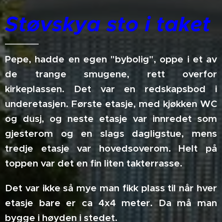
Støvskya sto i taket
Pepe, hadde en egen "bybolig", oppe i et av
de trange smugene, rett overfor
kirkeplassen. Det var en redskapsbod i
underetasjen. Første etasje, med kjøkken WC
og dusj, og neste etasje var innredet som
gjesterom og en slags dagligstue, mens
tredje etasje var hovedsoverom. Helt på
toppen var det en fin liten takterrasse.
Det var ikke så mye man fikk plass til når hver
etasje bare er ca 4x4 meter. Da må man
bygge i høyden i stedet.