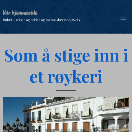
Vår hjemmeside
Bøker - reiser og bilder og mennesker underveis...
Som å stige inn i
et røykeri