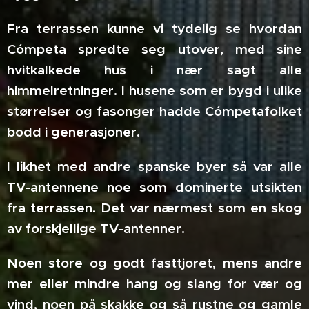
Fra terrassen kunne vi tydelig se hvordan
Cómpeta spredte seg utover, med sine
hvitkalkede hus i nær sagt alle
himmelretninger. I husene som er bygd i ulike
størrelser og fasonger hadde Cómpetafolket
bodd i generasjoner.
I likhet med andre spanske byer så var alle
TV-antennene noe som dominerte utsikten
fra terrassen. Det var nærmest som en skog
av forskjellige TV-antenner.
Noen store og godt fasttjoret, mens andre
mer eller mindre hang og slang for vær og
vind, noen på skakke og så rustne og gamle