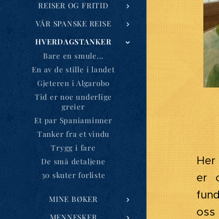
REISER OG FRITID
VÅR SPANSKE REISE
HVERDAGSTANKER
Bare en smule...
En av de stille i landet
Gjeteren i Algarobo
Tid er noe underlige
greier
Et par Spaniaminner
Tanker fra et vindu
Trygg i fare
Her 
De små detaljene
30 skuter forliste
er 
fund
MINE BØKER
oss 
MENNESKER