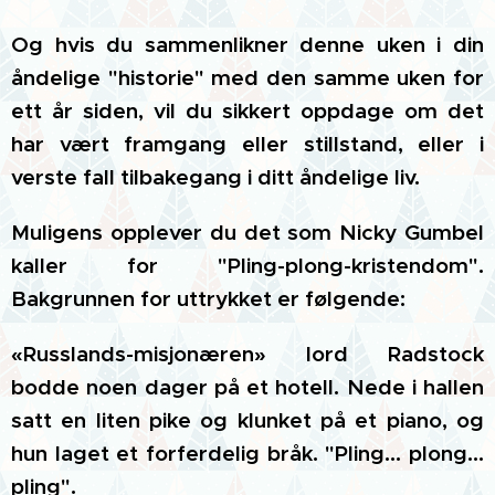
Og hvis du sammenlikner denne uken i din
åndelige "historie" med den samme uken for
ett år siden, vil du sikkert oppdage om det
har vært framgang eller stillstand, eller i
verste fall tilbakegang i ditt åndelige liv.
Muligens opplever du det som Nicky Gumbel
kaller for "Pling-plong-kristendom".
Bakgrunnen for uttrykket er følgende:
«Russlands-misjonæren» lord Radstock
bodde noen dager på et hotell. Nede i hallen
satt en liten pike og klunket på et piano, og
hun laget et forferdelig bråk. "Pling… plong…
pling".