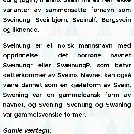
«ung (ugift) mann». Svein finnes i en rekke
varianter av sammensatte fornavn som
Sveinung, Sveinbjørn, Sveinulf, Bergsvein
og liknende.
Sveinung er et norsk mannsnavn med
opprinnelse i det norrøne navnet
Sveinungr eller SvæinungR, som betyr
«etterkommer av Svein». Navnet kan også
være dannet som en kjæleform av Svein.
Swening var en gammeldansk form av
navnet, og Svening, Svenung og Swäning
var gammelsvenske former.
Gamle værtegn: