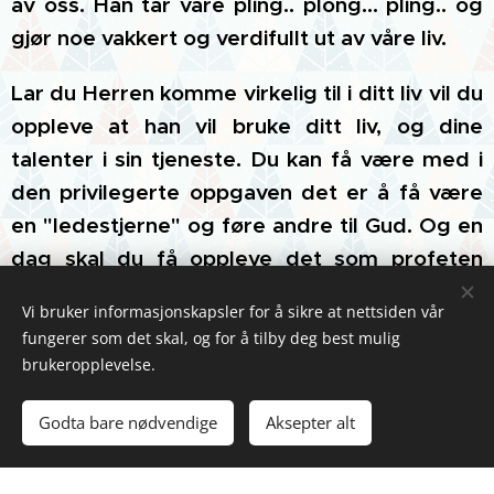
av oss. Han tar våre pling.. plong… pling.. og
gjør noe vakkert og verdifullt ut av våre liv.
Lar du Herren komme virkelig til i ditt liv vil du
oppleve at han vil bruke ditt liv, og dine
talenter i sin tjeneste. Du kan få være med i
den privilegerte oppgaven det er å få være
en "ledestjerne" og føre andre til Gud. Og en
dag skal du få oppleve det som profeten
Daniel sier i kap. 12:3: Da skal de forstandige
Vi bruker informasjonskapsler for å sikre at nettsiden vår
skinne som himmelhvelvingen skinner, og de
fungerer som det skal, og for å tilby deg best mulig
som har ført mange til rettferdighet skal
brukeropplevelse.
skinne som stjernene, evig og alltid".
Godta bare nødvendige
Aksepter alt