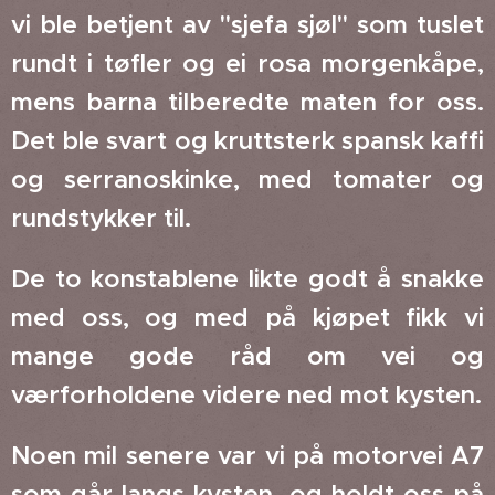
vi ble betjent av "sjefa sjøl" som tuslet
rundt i tøfler og ei rosa morgenkåpe,
mens barna tilberedte maten for oss.
Det ble svart og kruttsterk spansk kaffi
og serranoskinke, med tomater og
rundstykker til.
De to konstablene likte godt å snakke
med oss, og med på kjøpet fikk vi
mange gode råd om vei og
værforholdene videre ned mot kysten.
Noen mil senere var vi på motorvei A7
som går langs kysten, og holdt oss på