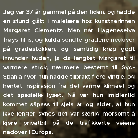
Jeg var 37 år gammel på den tiden, og hadde
en stund gått i malelære hos kunstnerinnen
Margaret Clementz. Men når Hageneselva
frøys til is, og kulda sendte gradene nedover
på gradestokken, og samtidig krøp godt
innunder huden, ja da lengtet Margaret til
varmere strøk, nærmere bestemt til Syd-
Spania hvor hun hadde tilbrakt flere vintre, og
hentet inspirasjon fra det varme klimaet og
det spesielle lyset. Nå var hun imidlertid
kommet såpass til sjels år og alder, at hun
ikke lenger synes det var særlig morsomt å
kjøre privatbil på de trafikkerte veiene
nedover i Europa.