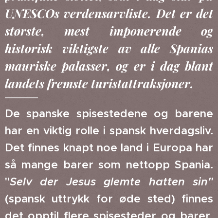
UNESCOs verdensarvliste. Det er det
største, mest imponerende og
historisk viktigste av alle Spanias
mauriske palasser, og er i dag blant
landets fremste turistattraksjoner.
De spanske spisestedene og barene
har en viktig rolle i spansk hverdagsliv.
Det finnes knapt noe land i Europa har
så mange barer som nettopp Spania.
"
Selv der Jesus glemte hatten sin"
(spansk uttrykk for øde sted) finnes
det opptil flere spisesteder og barer.