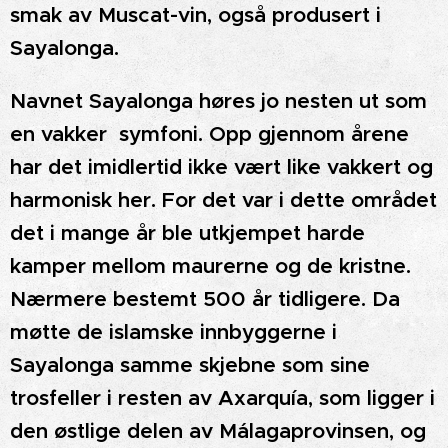
smak av Muscat-vin, også produsert i
Sayalonga.
Navnet Sayalonga høres jo nesten ut som
en vakker symfoni. Opp gjennom årene
har det imidlertid ikke vært like vakkert og
harmonisk her. For det var i dette området
det i mange år ble utkjempet harde
kamper mellom maurerne og de kristne.
Nærmere bestemt 500 år tidligere. Da
møtte de islamske innbyggerne i
Sayalonga samme skjebne som sine
trosfeller i resten av Axarquía, som ligger i
den østlige delen av Málagaprovinsen, og