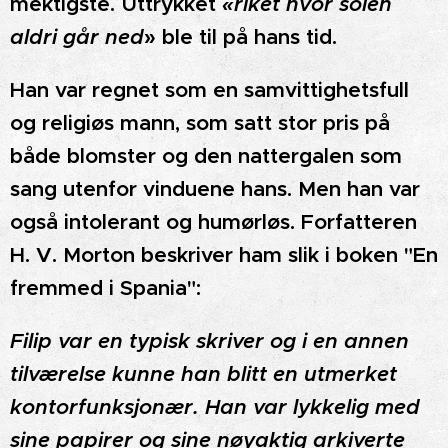
mektigste. Uttrykket
«riket hvor solen
aldri går ned
» ble til på hans tid.
Han var regnet som en samvittighetsfull
og religiøs mann, som satt stor pris på
både blomster og den nattergalen som
sang utenfor vinduene hans. Men han var
også intolerant og humørløs. Forfatteren
H. V. Morton beskriver ham slik i boken "En
fremmed i Spania":
Filip var en typisk skriver og i en annen
tilværelse kunne han blitt en utmerket
kontorfunksjonær. Han var lykkelig med
sine papirer og sine nøyaktig arkiverte