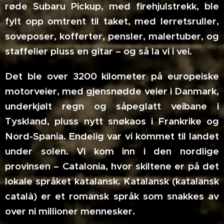
røde Subaru Pickup, med firehjulstrekk, ble
fylt opp omtrent til taket, med lerretsruller,
soveposer, kofferter, pensler, malertuber, og
staffelier pluss en gitar – og så la vi i vei.
Det ble over 3200 kilometer på europeiske
motorveier, med gjensnødde veier i Danmark,
underkjølt regn og såpeglatt veibane i
Tyskland, pluss nytt snøkaos i Frankrike og
Nord-Spania. Endelig var vi kommet til landet
under solen. Vi kom inn i den nordlige
provinsen – Catalonia, hvor skiltene er på det
lokale språket katalansk. Katalansk (katalansk
català) er et romansk språk som snakkes av
over ni millioner mennesker.