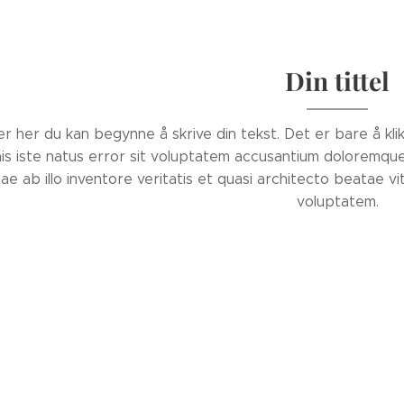
Din tittel
er her du kan begynne å skrive din tekst. Det er bare å kli
is iste natus error sit voluptatem accusantium doloremqu
ae ab illo inventore veritatis et quasi architecto beatae 
voluptatem.