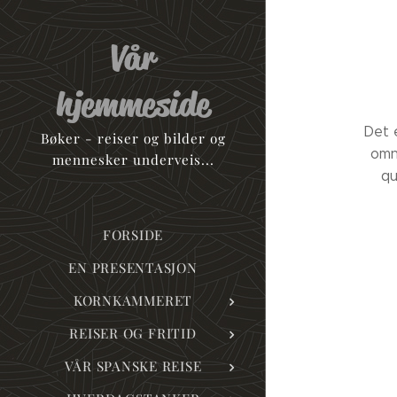
Vår
hjemmeside
Det 
Bøker - reiser og bilder og
omn
mennesker underveis...
qu
FORSIDE
EN PRESENTASJON
KORNKAMMERET
REISER OG FRITID
VÅR SPANSKE REISE