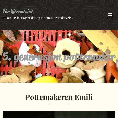
Vår hjemmeside
Bøker - reiser og bilder og mennesker underveis...
5. generasjon pottemaker
Pottemakeren Emili