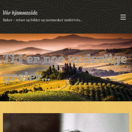
Vår hjemmeside
Bøker - reiser og bilder og mennesker underveis...
Tid er noe underlige
greier...