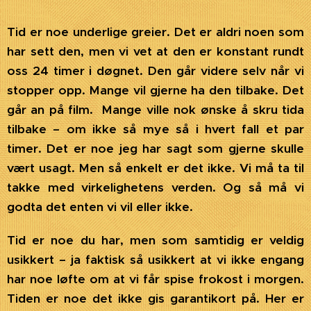
Tid er noe underlige greier. Det er aldri noen som
har sett den, men vi vet at den er konstant rundt
oss 24 timer i døgnet. Den går videre selv når vi
stopper opp.
Mange vil gjerne ha den tilbake. Det
går an på film.
Mange ville nok ønske å skru tida
tilbake – om ikke så mye så i hvert fall et par
timer. Det er noe jeg har sagt som gjerne skulle
vært usagt. Men så enkelt er det ikke. Vi må ta til
takke med virkelighetens verden. Og så må vi
godta det enten vi vil eller ikke.
Tid er noe du har, men som samtidig er veldig
usikkert – ja faktisk så usikkert at vi ikke engang
har noe løfte om at vi får spise frokost i morgen.
Tiden er noe det ikke gis garantikort på. Her er