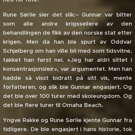
Rune Sørlie sier det slik:– Gunnar var bitter
som alle andre krigsseilere av den
behandlingen de fikk av den norske stat etter
krigen. Men da han ble spurt av Oddvar
Schjølberg om han ville bli med som tidsvitne,
takket han først nei. «Jeg har aldri sittet i
konsentrasjonsleir», var argumentet. Men han
hadde så visst bidratt på sitt vis, mente
forfatteren, og slik ble Gunnar engasjert. Og
det ble over 100 turer med skoleungdom. Og
det ble flere turer til Omaha Beach.
Yngve Rakke og Rune Sørlie kjente Gunnar fra
tidligere. De ble engasjert i hans historie, tok