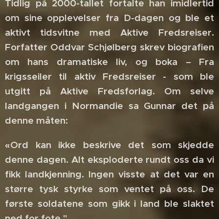
Tidlig på 2000-tallet fortalte han imidlertid
om sine opplevelser fra D-dagen og ble et
aktivt tidsvitne med Aktive Fredsreiser.
Forfatter Oddvar Schjølberg skrev biografien
om hans dramatiske liv, og boka – Fra
krigsseiler til aktiv Fredsreiser - som ble
utgitt på Aktive Fredsforlag. Om selve
landgangen i Normandie sa Gunnar det på
denne måten:
«Ord kan ikke beskrive det som skjedde
denne dagen. Alt eksploderte rundt oss da vi
fikk landkjenning. Ingen visste at det var en
større tysk styrke som ventet på oss. De
første soldatene som gikk i land ble slaktet
ned for fote."