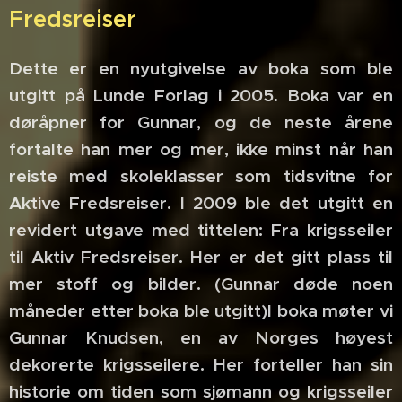
Fredsreiser
Dette er en nyutgivelse av boka som ble
utgitt på Lunde Forlag i 2005. Boka var en
døråpner for Gunnar, og de neste årene
fortalte han mer og mer, ikke minst når han
reiste med skoleklasser som tidsvitne for
Aktive Fredsreiser. I 2009 ble det utgitt en
revidert utgave med tittelen: Fra krigsseiler
til Aktiv Fredsreiser. Her er det gitt plass til
mer stoff og bilder. (Gunnar døde noen
måneder etter boka ble utgitt)I boka møter vi
Gunnar Knudsen, en av Norges høyest
dekorerte krigsseilere. Her forteller han sin
historie om tiden som sjømann og krigsseiler