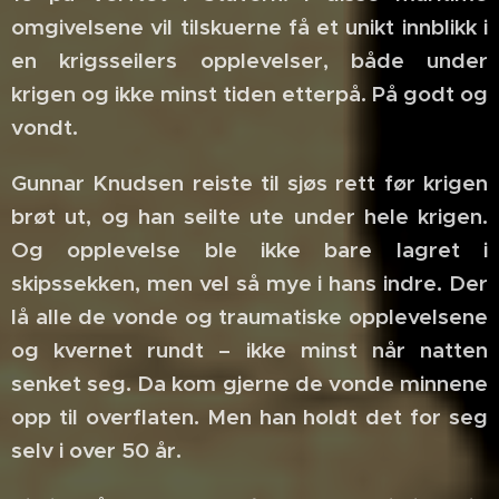
omgivelsene vil tilskuerne få et unikt innblikk i
en krigsseilers opplevelser, både under
krigen og ikke minst tiden etterpå. På godt og
vondt.
Gunnar Knudsen reiste til sjøs rett før krigen
brøt ut, og han seilte ute under hele krigen.
Og opplevelse ble ikke bare lagret i
skipssekken, men vel så mye i hans indre. Der
lå alle de vonde og traumatiske opplevelsene
og kvernet rundt – ikke minst når natten
senket seg. Da kom gjerne de vonde minnene
opp til overflaten. Men han holdt det for seg
selv i over 50 år.