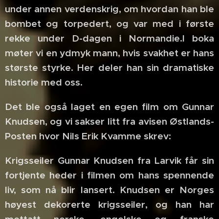
under annen verdenskrig, om hvordan han ble
bombet og torpedert, og var med i første
rekke under D-dagen i Normandie.I boka
møter vi en ydmyk mann, hvis svakhet er hans
største styrke. Her deler han sin dramatiske
historie med oss.
Det ble også laget en egen film om Gunnar
Knudsen, og vi sakser litt fra avisen Østlands-
Posten hvor Nils Erik Kvamme skrev:
Krigsseiler Gunnar Knudsen fra Larvik får sin
fortjente heder i filmen om hans spennende
liv, som nå blir lansert. Knudsen er Norges
høyest dekorerte krigsseiler, og han har
mottatt norske, engelske og franske