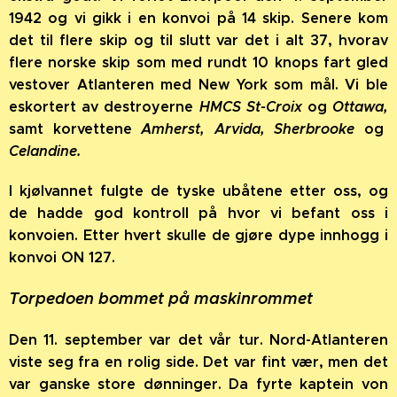
1942 og vi gikk i en konvoi på 14 skip. Senere kom
det til flere skip og til slutt var det i alt 37, hvorav
flere norske skip som med rundt 10 knops fart gled
vestover
Atlanteren med New York som mål. Vi ble
eskortert av destroyerne
HMCS St-Croix
og
Ottawa,
samt korvettene
Amherst, Arvida, Sherbrooke
og
Celandine.
I kjølvannet fulgte de tyske ubåtene etter oss, og
de hadde god kontroll på hvor vi befant oss i
konvoien. Etter hvert skulle de gjøre dype innhogg i
konvoi ON 127.
Torpedoen bommet på maskinrommet
Den 11. september var det vår tur. Nord-Atlanteren
viste seg fra en rolig side. Det var fint vær, men det
var ganske store dønninger. Da fyrte kaptein von