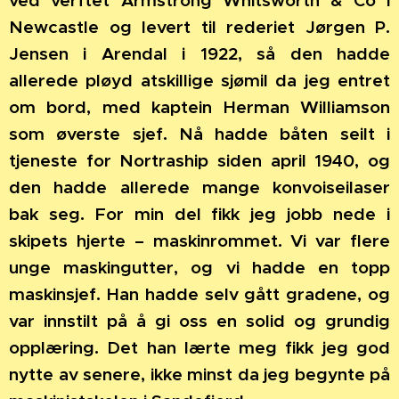
ved verftet Armstrong Whitsworth & Co i
Newcastle og levert til rederiet Jørgen P.
Jensen i Arendal i 1922, så den hadde
allerede pløyd atskillige sjømil da jeg entret
om bord, med kaptein Herman Williamson
som øverste sjef. Nå hadde båten seilt i
tjeneste for Nortraship siden april 1940, og
den hadde allerede mange konvoiseilaser
bak seg. For min del fikk jeg jobb nede i
skipets hjerte – maskinrommet. Vi var flere
unge maskingutter, og vi hadde en topp
maskinsjef. Han hadde selv gått gradene, og
var innstilt på å gi oss en solid og grundig
opplæring. Det han lærte meg fikk jeg god
nytte av senere, ikke minst da jeg begynte på