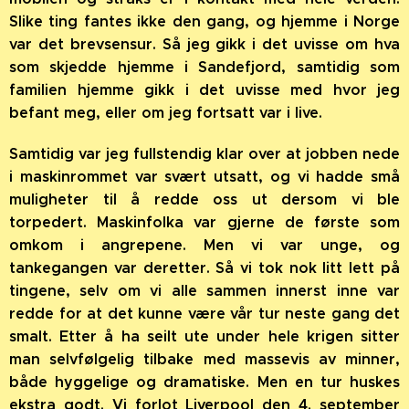
Slike ting fantes ikke den gang, og hjemme i Norge
var det brevsensur. Så jeg gikk i det uvisse om hva
som skjedde hjemme i Sandefjord, samtidig som
familien hjemme gikk i det uvisse med hvor jeg
befant meg, eller om jeg fortsatt var i live.
Samtidig var jeg fullstendig klar over at jobben nede
i maskinrommet var svært utsatt, og vi hadde små
muligheter til å redde oss ut dersom vi ble
torpedert. Maskinfolka var gjerne de første som
omkom i angrepene. Men vi var unge, og
tankegangen var deretter. Så vi tok nok litt lett på
tingene, selv om vi alle sammen innerst inne var
redde for at det kunne være vår tur neste gang det
smalt. Etter å ha seilt ute under hele krigen sitter
man selvfølgelig tilbake med massevis av minner,
både hyggelige og dramatiske. Men en tur huskes
ekstra godt. Vi forlot Liverpool den 4. september