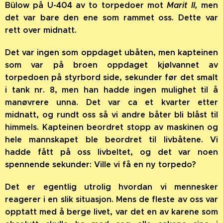
Bülow på U-404 av to torpedoer mot
Marit II,
men
det var bare den ene som rammet oss. Dette var
rett over midnatt.
Det var ingen som oppdaget ubåten, men kapteinen
som var på broen oppdaget kjølvannet av
torpedoen på styrbord side, sekunder før det smalt
i tank nr. 8, men han hadde ingen mulighet til å
manøvrere unna. Det var ca et kvarter etter
midnatt, og rundt oss så vi andre båter bli blåst til
himmels.
Kapteinen beordret stopp av maskinen og
hele mannskapet ble beordret til livbåtene. Vi
hadde fått på oss livbeltet, og det var noen
spennende sekunder: Ville vi få en ny torpedo?
Det er egentlig utrolig hvordan vi mennesker
reagerer i en slik situasjon. Mens de fleste av oss var
opptatt med å berge livet, var det en av karene som