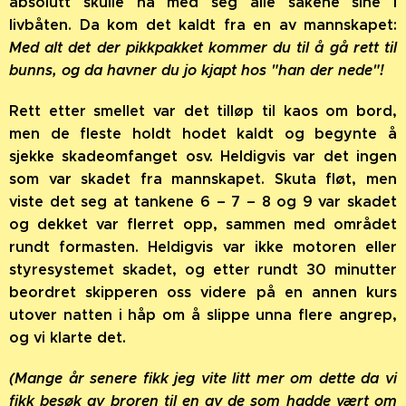
absolutt skulle ha med seg alle sakene sine i
livbåten. Da kom det kaldt fra en av mannskapet:
Med alt det der pikkpakket kommer du til å gå rett til
bunns, og da havner du jo kjapt hos "han der nede"!
Rett etter smellet var det tilløp til kaos om bord,
men de fleste holdt hodet kaldt og begynte å
sjekke skadeomfanget osv. Heldigvis var det ingen
som var skadet fra mannskapet. Skuta fløt, men
viste det seg at tankene 6 – 7 – 8 og 9 var skadet
og dekket var flerret opp, sammen med området
rundt formasten. Heldigvis var ikke motoren eller
styresystemet skadet, og etter rundt 30 minutter
beordret skipperen oss videre på en annen kurs
utover natten i håp om å slippe unna flere angrep,
og vi klarte det.
(Mange år senere fikk jeg vite litt mer om dette da vi
fikk besøk av broren til en av de som hadde vært om