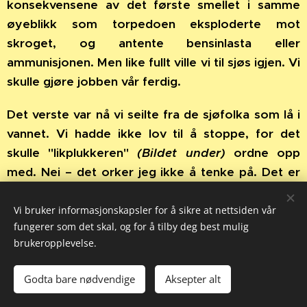
konsekvensene av det første smellet i samme
øyeblikk som torpedoen eksploderte mot
skroget, og antente bensinlasta eller
ammunisjonen. Men like fullt ville vi til sjøs igjen. Vi
skulle gjøre jobben vår ferdig.
Det verste var nå vi seilte fra de sjøfolka som lå i
vannet. Vi hadde ikke lov til å stoppe, for det
skulle "likplukkeren"
(Bildet under)
ordne opp
med. Nei – det orker jeg ikke å tenke på. Det er
minner som fortsatt sitter spikret fast i
hukommelsen min den dag i dag.
Vi bruker informasjonskapsler for å sikre at nettsiden vår
fungerer som det skal, og for å tilby deg best mulig
brukeropplevelse.
De ble sendt ut igjen uten nåde
Godta bare nødvendige
Aksepter alt
Etter å ha tjenestegjort om bord i
Marit II
i 2 ½ år
mønstret jeg av i New York, og var i land i 24