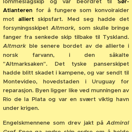
lommeslagskip og var beordret til
Sør-
Atlanteren
for å fungere som konvoiraider
mot
alliert
skipsfart.
Med seg hadde det
forsyningsskipet
Altmark,
som skulle bringe
fanger fra senkede skip tilbake til Tyskland.
Altmark
ble senere bordet av de allierte i
norsk farvann, i den såkalte
"Altmarksaken".
Det tyske panserskipet
hadde blitt skadet i kampene, og var sendt til
Montevideo, hovedstaden i Uruguay for
reparasjon. Byen ligger like ved munningen av
Rio de la Plata og var en svært viktig havn
under krigen.
Engelskmennene som drev jakt på
Admiral
Graf Spee
ga andre skip ordre om å holde