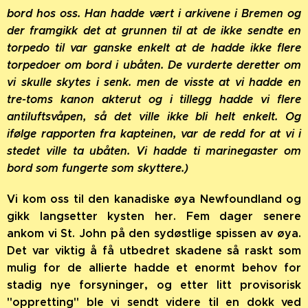
bord hos oss. Han hadde vært i arkivene i Bremen og
der framgikk det at grunnen til at de ikke sendte en
torpedo til var ganske enkelt at de hadde ikke flere
torpedoer om bord i ubåten. De vurderte deretter om
vi skulle skytes i senk. men de visste at vi hadde en
tre-toms kanon akterut og i tillegg hadde vi flere
antiluftsvåpen, så det ville ikke bli helt enkelt. Og
ifølge rapporten fra kapteinen, var de redd for at vi i
stedet ville ta ubåten. Vi hadde ti marinegaster om
bord som fungerte som skyttere.)
Vi kom oss til den kanadiske øya Newfoundland og
gikk langsetter kysten her. Fem dager senere
ankom vi St. John på den sydøstlige spissen av øya.
Det var viktig å få utbedret skadene så raskt som
mulig for de allierte hadde et enormt behov for
stadig nye forsyninger, og etter litt provisorisk
"oppretting" ble vi sendt videre til en dokk ved